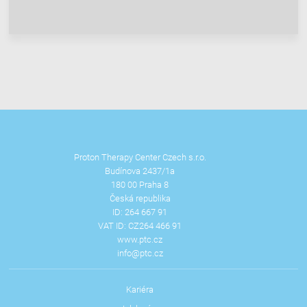
Proton Therapy Center Czech s.r.o.
Budínova 2437/1a
180 00 Praha 8
Česká republika
ID: 264 667 91
VAT ID: CZ264 466 91
www.ptc.cz
info@ptc.cz
Kariéra